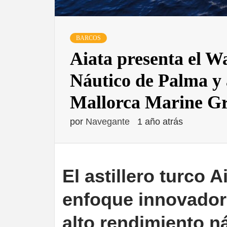
BARCOS
Aiata presenta el Wa
Náutico de Palma y 
Mallorca Marine G
por
Navegante
1 año atrás
El astillero turco 
enfoque innovador
alto rendimiento n