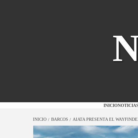
Saltar
al
contenido
INICIO
NOTICIA
INICIO
BARCOS
AIATA PRESENTA EL WAYFIND