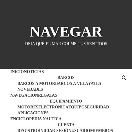
Saltar
al
contenido
NAVEGAR
DEJA QUE EL MAR COLME TUS SENTIDOS
INICIO
NOTICIAS
BARCOS
BARCOS A MOTOR
BARCOS A VELA
YATES
NOVEDADES
NAVEGACION
REGATAS
EQUIPAMIENTO
MOTORES
ELECTRÓNICA
EQUIPO
SEGURIDAD
APLICACIONES
ENCICLOPEDIA NAUTICA
CUENTA
REGISTRO
INICIAR SESIÓN
USUARIO
MIEMBROS