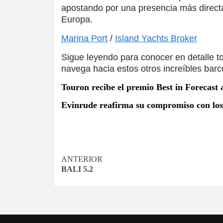
apostando por una presencia más directa
Europa.
Marina Port
/
Island Yachts Broker
Sigue leyendo para conocer en detalle t
navega hacia estos otros increíbles barc
Touron recibe el premio Best in Foreca
Evinrude reafirma su compromiso con los 
Navegación
ANTERIOR
BALI 5.2
de
entradas