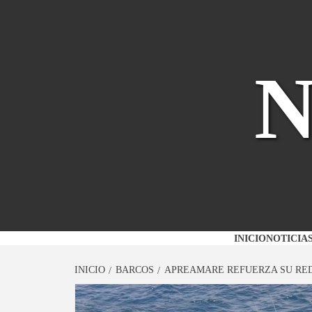
Saltar
al
contenido
INICIO
NOTICIA
INICIO
BARCOS
APREAMARE REFUERZA SU RED 