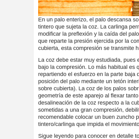
En un palo enterizo, el palo descansa s
tintero que sujeta la coz. La carlinga per
modificar la preflexión y la caída del pal
que reparte la presión ejercida por la co
cubierta, esta compresión se transmite h
La coz debe estar muy estudiada, pues e
bajo la compresión. Lo más habitual es 
repartiendo el esfuerzo en la parte baja d
posición del palo mediante un tetón inte
sobre cubierta). La coz de los palos sob
geometría de este aparejo al flexar tant
desalineación de la coz respecto a la cu
sometidas a una gran compresión, debil
recomendable colocar un buen zuncho pe
tintero/carlinga que impida el movimiento
Sigue leyendo para conocer en detalle to