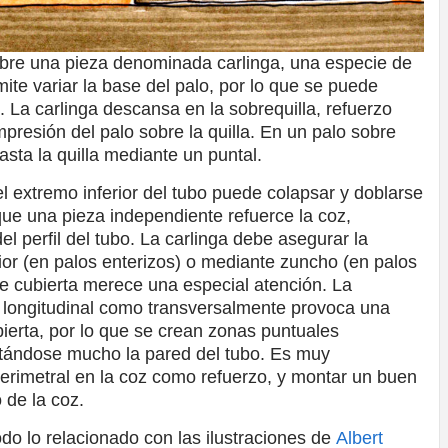
obre una pieza denominada carlinga, una especie de
mite variar la base del palo, por lo que se puede
o. La carlinga descansa en la sobrequilla, refuerzo
mpresión del palo sobre la quilla. En un palo sobre
asta la quilla mediante un puntal.
l extremo inferior del tubo puede colapsar y doblarse
que una pieza independiente refuerce la coz,
el perfil del tubo. La carlinga debe asegurar la
rior (en palos enterizos) o mediante zuncho (en palos
re cubierta merece una especial atención. La
o longitudinal como transversalmente provoca una
bierta, por lo que se crean zonas puntuales
itándose mucho la pared del tubo. Es muy
rimetral en la coz como refuerzo, y montar un buen
 de la coz.
do lo relacionado con las ilustraciones de
Albert