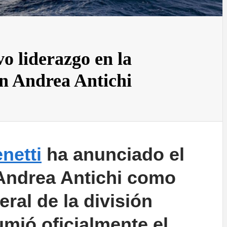
o liderazgo en la
on Andrea Antichi
ene
t
ti
ha anunciado el
Andrea Antichi como
ral de la división
umió oficialmente el