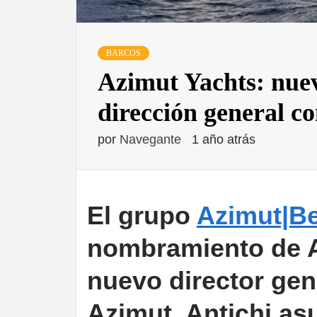
BARCOS
Azimut Yachts: nuev
dirección general c
por
Navegante
1 año atrás
El grupo
Azimut|B
nombramiento de 
nuevo director gene
Azimut. Antichi as