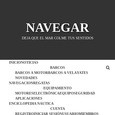
Saltar
al
contenido
NAVEGAR
DEJA QUE EL MAR COLME TUS SENTIDOS
INICIO
NOTICIAS
BARCOS
BARCOS A MOTOR
BARCOS A VELA
YATES
NOVEDADES
NAVEGACION
REGATAS
EQUIPAMIENTO
MOTORES
ELECTRÓNICA
EQUIPO
SEGURIDAD
APLICACIONES
ENCICLOPEDIA NAUTICA
CUENTA
REGISTRO
INICIAR SESIÓN
USUARIO
MIEMBROS