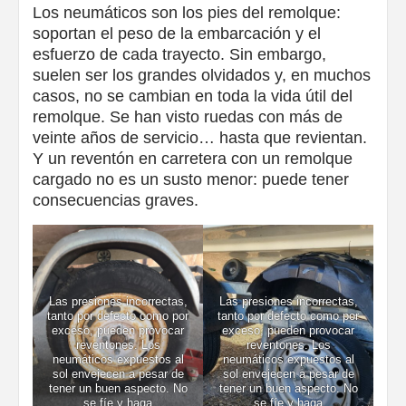
Los neumáticos son los pies del remolque:
soportan el peso de la embarcación y el
esfuerzo de cada trayecto. Sin embargo,
suelen ser los grandes olvidados y, en muchos
casos, no se cambian en toda la vida útil del
remolque. Se han visto ruedas con más de
veinte años de servicio… hasta que revientan.
Y un reventón en carretera con un remolque
cargado no es un susto menor: puede tener
consecuencias graves.
Las presiones incorrectas,
Las presiones incorrectas,
tanto por defecto como por
tanto por defecto como por
exceso, pueden provocar
exceso, pueden provocar
reventones. Los
reventones. Los
neumáticos expuestos al
neumáticos expuestos al
sol envejecen a pesar de
sol envejecen a pesar de
tener un buen aspecto. No
tener un buen aspecto. No
se fíe y haga
se fíe y haga