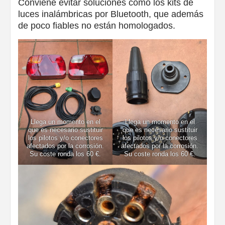
Conviene evitar soluciones como los kits de
luces inalámbricas por Bluetooth, que además
de poco fiables no están homologados.
Llega un momento en el
Llega un momento en el
que es necesario sustituir
que es necesario sustituir
los pilotos y/o conectores
los pilotos y/o conectores
afectados por la corrosión.
afectados por la corrosión.
Su coste ronda los 60 €.
Su coste ronda los 60 €.