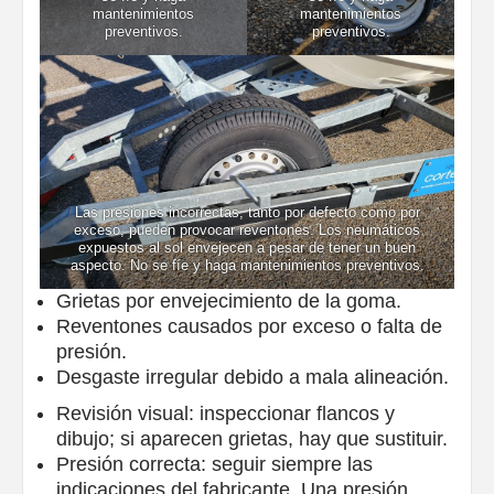
mantenimientos
mantenimientos
preventivos.
preventivos.
Las presiones incorrectas, tanto por defecto como por
exceso, pueden provocar reventones. Los neumáticos
expuestos al sol envejecen a pesar de tener un buen
aspecto. No se fíe y haga mantenimientos preventivos.
Grietas por envejecimiento de la goma.
Reventones causados por exceso o falta de
presión.
Desgaste irregular debido a mala alineación.
Revisión visual: inspeccionar flancos y
dibujo; si aparecen grietas, hay que sustituir.
Presión correcta: seguir siempre las
indicaciones del fabricante. Una presión