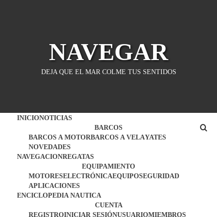
Saltar
al
contenido
NAVEGAR
DEJA QUE EL MAR COLME TUS SENTIDOS
INICIO
NOTICIAS
BARCOS
BARCOS A MOTOR
BARCOS A VELA
YATES
NOVEDADES
NAVEGACION
REGATAS
EQUIPAMIENTO
MOTORES
ELECTRÓNICA
EQUIPO
SEGURIDAD
APLICACIONES
ENCICLOPEDIA NAUTICA
CUENTA
REGISTRO
INICIAR SESIÓN
USUARIO
MIEMBROS