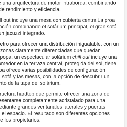
de una arquitectura de motor intraborda, combinando
e rendimiento y eficiencia.
ll out incluye una mesa con cubierta central
La proa
ación combinando el solárium principal, el gran sofá
un jacuzzi integrado.
ro para ofrecer una distribución inigualable, con un
 zonas claramente diferenciadas que quedan
a popa, un espectacular solárium
chill out
incluye una
edor en la terraza central, protegida del sol, tiene
a ofrece varias posibilidades de configuración
n sofá y las mesas, con la opción de descubrir un
to de la tapa del solárium.
tructura hardtop que permite ofrecer una zona de
resentarse completamente acristalado para una
ediante grandes ventanales laterales y puertas
 el espacio. El resultado son diferentes opciones
e los propietarios.