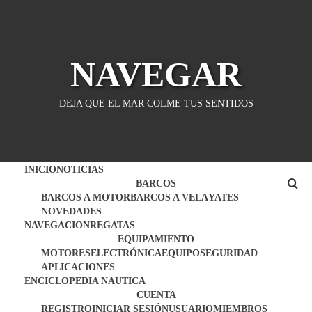
Saltar
al
contenido
NAVEGAR
DEJA QUE EL MAR COLME TUS SENTIDOS
INICIO
NOTICIAS
BARCOS
BARCOS A MOTOR
BARCOS A VELA
YATES
NOVEDADES
NAVEGACION
REGATAS
EQUIPAMIENTO
MOTORES
ELECTRÓNICA
EQUIPO
SEGURIDAD
APLICACIONES
ENCICLOPEDIA NAUTICA
CUENTA
REGISTRO
INICIAR SESIÓN
USUARIO
MIEMBROS