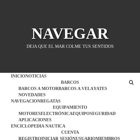
Saltar
al
contenido
NAVEGAR
DEJA QUE EL MAR COLME TUS SENTIDOS
INICIO
NOTICIAS
BARCOS
BARCOS A MOTOR
BARCOS A VELA
YATES
NOVEDADES
NAVEGACION
REGATAS
EQUIPAMIENTO
MOTORES
ELECTRÓNICA
EQUIPO
SEGURIDAD
APLICACIONES
ENCICLOPEDIA NAUTICA
CUENTA
REGISTRO
INICIAR SESIÓN
USUARIO
MIEMBROS