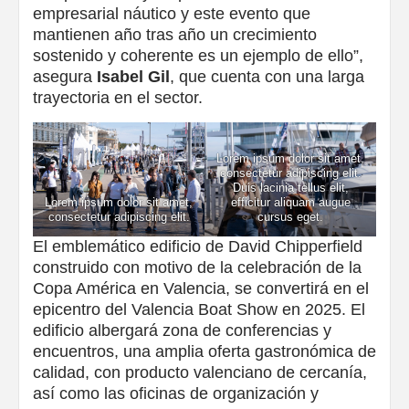
empresarial náutico y este evento que
mantienen año tras año un crecimiento
sostenido y coherente es un ejemplo de ello”,
asegura
Isabel Gil
, que cuenta con una larga
trayectoria en el sector.
Lorem ipsum dolor sit amet,
consectetur adipiscing elit.
Duis lacinia tellus elit,
Lorem ipsum dolor sit amet,
efficitur aliquam augue
consectetur adipiscing elit.
cursus eget.
El emblemático edificio de David Chipperfield
construido con motivo de la celebración de la
Copa América en Valencia, se convertirá en el
epicentro del Valencia Boat Show en 2025. El
edificio albergará zona de conferencias y
encuentros, una amplia oferta gastronómica de
calidad, con producto valenciano de cercanía,
así como las oficinas de organización y