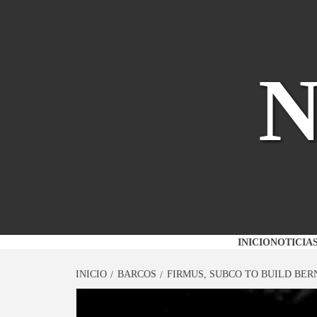
Saltar
al
contenido
INICIO
NOTICIA
INICIO
BARCOS
FIRMUS, SUBCO TO BUILD BER