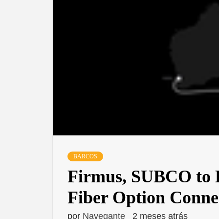
BARCOS
Firmus, SUBCO to B
Fiber Option Conne
por
Navegante
2 meses atrás