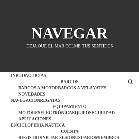
Saltar
al
contenido
NAVEGAR
DEJA QUE EL MAR COLME TUS SENTIDOS
INICIO
NOTICIAS
BARCOS
BARCOS A MOTOR
BARCOS A VELA
YATES
NOVEDADES
NAVEGACION
REGATAS
EQUIPAMIENTO
MOTORES
ELECTRÓNICA
EQUIPO
SEGURIDAD
APLICACIONES
ENCICLOPEDIA NAUTICA
CUENTA
REGISTRO
INICIAR SESIÓN
USUARIO
MIEMBROS