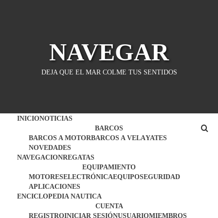
Saltar
al
contenido
NAVEGAR
DEJA QUE EL MAR COLME TUS SENTIDOS
INICIO
NOTICIAS
BARCOS
BARCOS A MOTOR
BARCOS A VELA
YATES
NOVEDADES
NAVEGACION
REGATAS
EQUIPAMIENTO
MOTORES
ELECTRÓNICA
EQUIPO
SEGURIDAD
APLICACIONES
ENCICLOPEDIA NAUTICA
CUENTA
REGISTRO
INICIAR SESIÓN
USUARIO
MIEMBROS