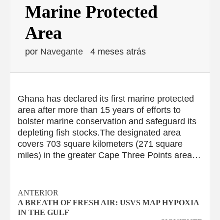
Marine Protected
Area
por
Navegante
4 meses atrás
Ghana has declared its first marine protected
area after more than 15 years of efforts to
bolster marine conservation and safeguard its
depleting fish stocks.The designated area
covers 703 square kilometers (271 square
miles) in the greater Cape Three Points area…
Navegación
ANTERIOR
A BREATH OF FRESH AIR: USVS MAP HYPOXIA
de
IN THE GULF