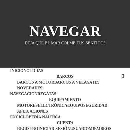
Saltar
al
contenido
NAVEGAR
DEJA QUE EL MAR COLME TUS SENTIDOS
INICIO
NOTICIAS
BARCOS
BARCOS A MOTOR
BARCOS A VELA
YATES
NOVEDADES
NAVEGACION
REGATAS
EQUIPAMIENTO
MOTORES
ELECTRÓNICA
EQUIPO
SEGURIDAD
APLICACIONES
ENCICLOPEDIA NAUTICA
CUENTA
REGISTRO
INICIAR SESIÓN
USUARIO
MIEMBROS