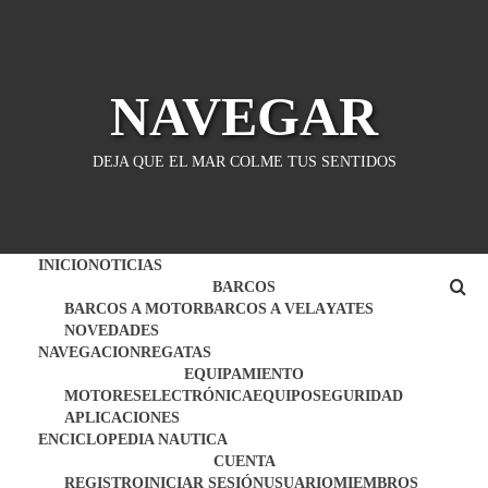
Saltar
al
contenido
NAVEGAR
DEJA QUE EL MAR COLME TUS SENTIDOS
INICIO
NOTICIAS
BARCOS
BARCOS A MOTOR
BARCOS A VELA
YATES
NOVEDADES
NAVEGACION
REGATAS
EQUIPAMIENTO
MOTORES
ELECTRÓNICA
EQUIPO
SEGURIDAD
APLICACIONES
ENCICLOPEDIA NAUTICA
CUENTA
REGISTRO
INICIAR SESIÓN
USUARIO
MIEMBROS