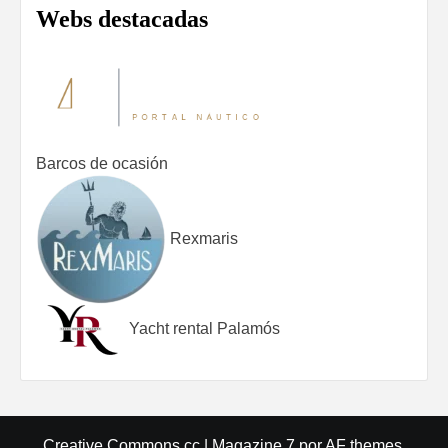
Webs destacadas
Barcos de ocasión
Rexmaris
Yacht rental Palamós
Creative Commons cc
|
Magazine 7
por AF themes.