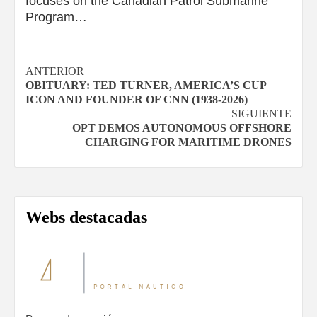
focuses on the Canadian Patrol Submarine
Program…
Navegación
ANTERIOR
OBITUARY: TED TURNER, AMERICA’S CUP
de
ICON AND FOUNDER OF CNN (1938-2026)
SIGUIENTE
entradas
OPT DEMOS AUTONOMOUS OFFSHORE
CHARGING FOR MARITIME DRONES
Webs destacadas