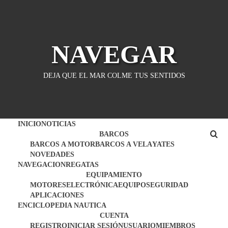
Saltar
al
contenido
NAVEGAR
DEJA QUE EL MAR COLME TUS SENTIDOS
INICIO
NOTICIAS
BARCOS
BARCOS A MOTOR
BARCOS A VELA
YATES
NOVEDADES
NAVEGACION
REGATAS
EQUIPAMIENTO
MOTORES
ELECTRÓNICA
EQUIPO
SEGURIDAD
APLICACIONES
ENCICLOPEDIA NAUTICA
CUENTA
REGISTRO
INICIAR SESIÓN
USUARIO
MIEMBROS