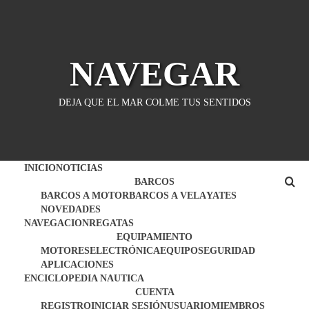
Saltar
al
contenido
NAVEGAR
DEJA QUE EL MAR COLME TUS SENTIDOS
INICIO
NOTICIAS
BARCOS
BARCOS A MOTOR
BARCOS A VELA
YATES
NOVEDADES
NAVEGACION
REGATAS
EQUIPAMIENTO
MOTORES
ELECTRÓNICA
EQUIPO
SEGURIDAD
APLICACIONES
ENCICLOPEDIA NAUTICA
CUENTA
REGISTRO
INICIAR SESIÓN
USUARIO
MIEMBROS