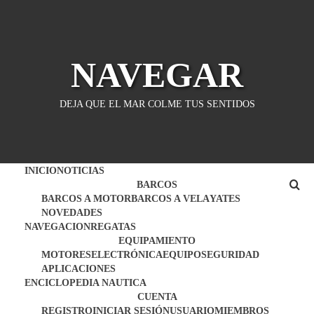
Saltar
al
contenido
NAVEGAR
DEJA QUE EL MAR COLME TUS SENTIDOS
INICIO
NOTICIAS
BARCOS
BARCOS A MOTOR
BARCOS A VELA
YATES
NOVEDADES
NAVEGACION
REGATAS
EQUIPAMIENTO
MOTORES
ELECTRÓNICA
EQUIPO
SEGURIDAD
APLICACIONES
ENCICLOPEDIA NAUTICA
CUENTA
REGISTRO
INICIAR SESIÓN
USUARIO
MIEMBROS