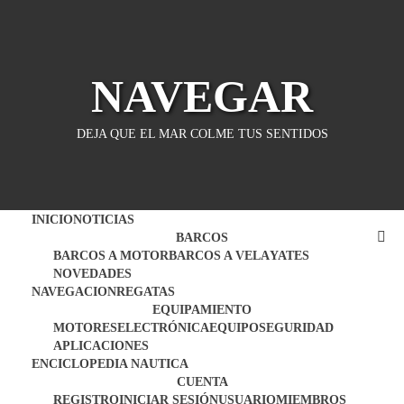
Saltar
al
contenido
NAVEGAR
DEJA QUE EL MAR COLME TUS SENTIDOS
INICIO
NOTICIAS
BARCOS
BARCOS A MOTOR
BARCOS A VELA
YATES
NOVEDADES
NAVEGACION
REGATAS
EQUIPAMIENTO
MOTORES
ELECTRÓNICA
EQUIPO
SEGURIDAD
APLICACIONES
ENCICLOPEDIA NAUTICA
CUENTA
REGISTRO
INICIAR SESIÓN
USUARIO
MIEMBROS