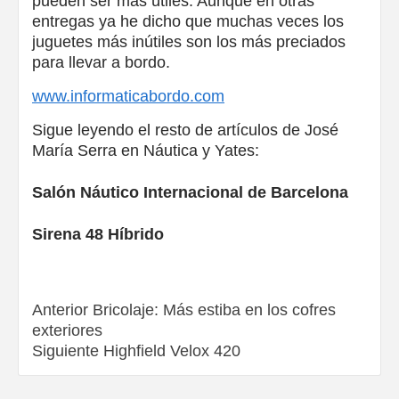
pueden ser más útiles. Aunque en otras
entregas ya he dicho que muchas veces los
juguetes más inútiles son los más preciados
para llevar a bordo.
www.informaticabordo.com
Sigue leyendo el resto de artículos de José
María Serra en Náutica y Yates:
Salón Náutico Internacional de Barcelona
Sirena 48 Híbrido
Navegación
Anterior
Bricolaje: Más estiba en los cofres
exteriores
de
Siguiente
Highfield Velox 420
entradas