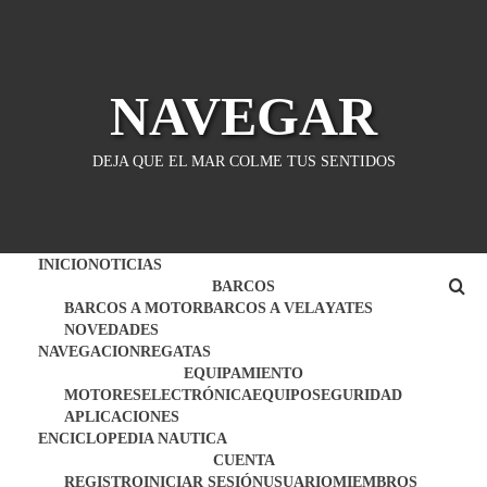
Saltar
al
contenido
NAVEGAR
DEJA QUE EL MAR COLME TUS SENTIDOS
INICIO
NOTICIAS
BARCOS
BARCOS A MOTOR
BARCOS A VELA
YATES
NOVEDADES
NAVEGACION
REGATAS
EQUIPAMIENTO
MOTORES
ELECTRÓNICA
EQUIPO
SEGURIDAD
APLICACIONES
ENCICLOPEDIA NAUTICA
CUENTA
REGISTRO
INICIAR SESIÓN
USUARIO
MIEMBROS