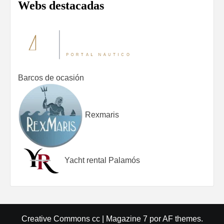
Webs destacadas
Barcos de ocasión
Rexmaris
Yacht rental Palamós
Creative Commons cc
|
Magazine 7
por AF themes.