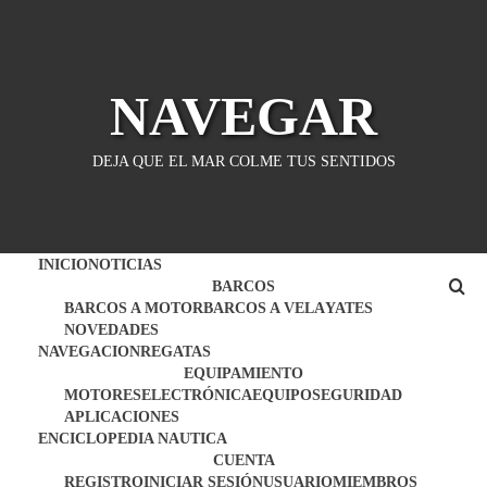
Saltar
al
contenido
NAVEGAR
DEJA QUE EL MAR COLME TUS SENTIDOS
INICIO
NOTICIAS
BARCOS
BARCOS A MOTOR
BARCOS A VELA
YATES
NOVEDADES
NAVEGACION
REGATAS
EQUIPAMIENTO
MOTORES
ELECTRÓNICA
EQUIPO
SEGURIDAD
APLICACIONES
ENCICLOPEDIA NAUTICA
CUENTA
REGISTRO
INICIAR SESIÓN
USUARIO
MIEMBROS