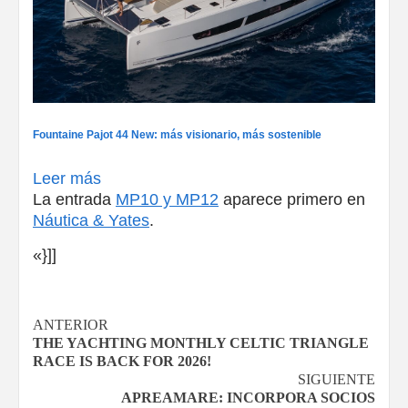
Fountaine Pajot 44 New: más visionario, más sostenible
Leer más
La entrada
MP10 y MP12
aparece primero en
Náutica & Yates
.
«}]]
Navegación
ANTERIOR
THE YACHTING MONTHLY CELTIC TRIANGLE
de
RACE IS BACK FOR 2026!
SIGUIENTE
entradas
APREAMARE: INCORPORA SOCIOS