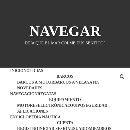
Saltar
al
contenido
NAVEGAR
DEJA QUE EL MAR COLME TUS SENTIDOS
INICIO
NOTICIAS
BARCOS
BARCOS A MOTOR
BARCOS A VELA
YATES
NOVEDADES
NAVEGACION
REGATAS
EQUIPAMIENTO
MOTORES
ELECTRÓNICA
EQUIPO
SEGURIDAD
APLICACIONES
ENCICLOPEDIA NAUTICA
CUENTA
REGISTRO
INICIAR SESIÓN
USUARIO
MIEMBROS