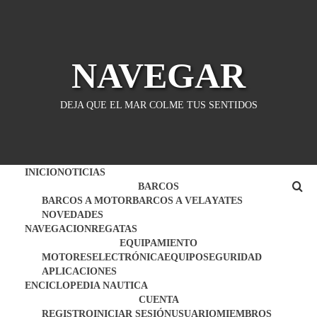
Saltar
al
contenido
NAVEGAR
DEJA QUE EL MAR COLME TUS SENTIDOS
INICIO
NOTICIAS
BARCOS
BARCOS A MOTOR
BARCOS A VELA
YATES
NOVEDADES
NAVEGACION
REGATAS
EQUIPAMIENTO
MOTORES
ELECTRÓNICA
EQUIPO
SEGURIDAD
APLICACIONES
ENCICLOPEDIA NAUTICA
CUENTA
REGISTRO
INICIAR SESIÓN
USUARIO
MIEMBROS