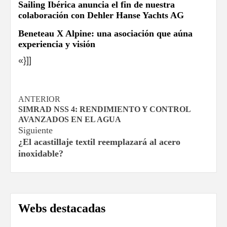
Sailing Ibérica anuncia el fin de nuestra
colaboración con Dehler Hanse Yachts AG
Beneteau X Alpine: una asociación que aúna
experiencia y visión
«}]]
Navegación
ANTERIOR
SIMRAD NSS 4: RENDIMIENTO Y CONTROL
de
AVANZADOS EN EL AGUA
Siguiente
entradas
¿El acastillaje textil reemplazará al acero
inoxidable?
Webs destacadas