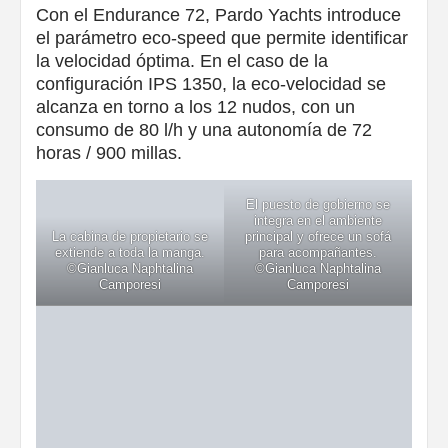
Con el Endurance 72, Pardo Yachts introduce
el parámetro eco-speed que permite identificar
la velocidad óptima. En el caso de la
configuración IPS 1350, la eco-velocidad se
alcanza en torno a los 12 nudos, con un
consumo de 80 l/h y una autonomía de 72
horas / 900 millas.
El puesto de gobierno se
integra en el ambiente
La cabina de propietario se
principal y ofrece un sofá
extiende a toda la manga.
para acompañantes.
©Gianluca Naphtalina
©Gianluca Naphtalina
Camporesi
Camporesi