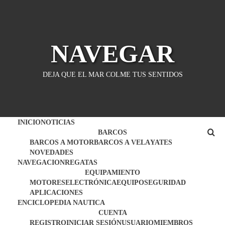
Saltar
al
contenido
NAVEGAR
DEJA QUE EL MAR COLME TUS SENTIDOS
INICIO
NOTICIAS
BARCOS
BARCOS A MOTOR
BARCOS A VELA
YATES
NOVEDADES
NAVEGACION
REGATAS
EQUIPAMIENTO
MOTORES
ELECTRÓNICA
EQUIPO
SEGURIDAD
APLICACIONES
ENCICLOPEDIA NAUTICA
CUENTA
REGISTRO
INICIAR SESIÓN
USUARIO
MIEMBROS