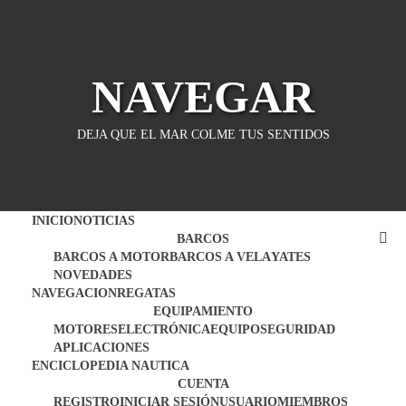
Saltar
al
contenido
NAVEGAR
DEJA QUE EL MAR COLME TUS SENTIDOS
INICIO
NOTICIAS
BARCOS
BARCOS A MOTOR
BARCOS A VELA
YATES
NOVEDADES
NAVEGACION
REGATAS
EQUIPAMIENTO
MOTORES
ELECTRÓNICA
EQUIPO
SEGURIDAD
APLICACIONES
ENCICLOPEDIA NAUTICA
CUENTA
REGISTRO
INICIAR SESIÓN
USUARIO
MIEMBROS