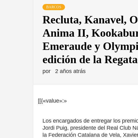
BARCOS
Recluta, Kanavel, O
Anima II, Kookabur
Emeraude y Olympia
edición de la Regata
por
2 años atrás
[[{«value»:»
Los encargados de entregar los premio
Jordi Puig, presidente del Real Club N
la Federación Catalana de Vela, Xavie