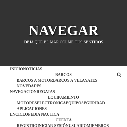
Saltar
al
contenido
NAVEGAR
DEJA QUE EL MAR COLME TUS SENTIDOS
INICIO
NOTICIAS
BARCOS
BARCOS A MOTOR
BARCOS A VELA
YATES
NOVEDADES
NAVEGACION
REGATAS
EQUIPAMIENTO
MOTORES
ELECTRÓNICA
EQUIPO
SEGURIDAD
APLICACIONES
ENCICLOPEDIA NAUTICA
CUENTA
REGISTRO
INICIAR SESIÓN
USUARIO
MIEMBROS