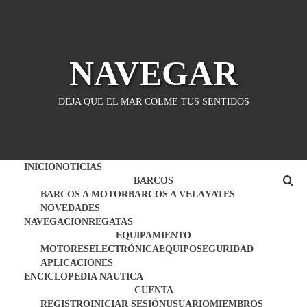
Saltar
al
contenido
NAVEGAR
DEJA QUE EL MAR COLME TUS SENTIDOS
INICIO
NOTICIAS
BARCOS
BARCOS A MOTOR
BARCOS A VELA
YATES
NOVEDADES
NAVEGACION
REGATAS
EQUIPAMIENTO
MOTORES
ELECTRÓNICA
EQUIPO
SEGURIDAD
APLICACIONES
ENCICLOPEDIA NAUTICA
CUENTA
REGISTRO
INICIAR SESIÓN
USUARIO
MIEMBROS