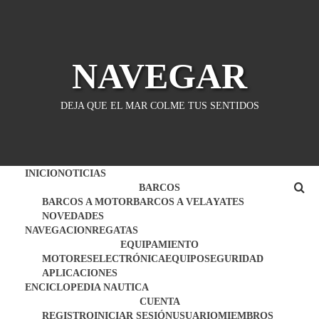
Saltar
al
contenido
NAVEGAR
DEJA QUE EL MAR COLME TUS SENTIDOS
INICIO
NOTICIAS
BARCOS
BARCOS A MOTOR
BARCOS A VELA
YATES
NOVEDADES
NAVEGACION
REGATAS
EQUIPAMIENTO
MOTORES
ELECTRÓNICA
EQUIPO
SEGURIDAD
APLICACIONES
ENCICLOPEDIA NAUTICA
CUENTA
REGISTRO
INICIAR SESIÓN
USUARIO
MIEMBROS