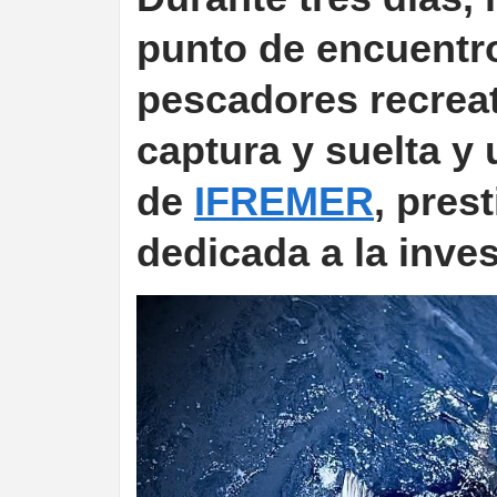
punto de encuentr
pescadores recrea
captura y suelta y 
de
IFREMER
, pres
dedicada a la inve