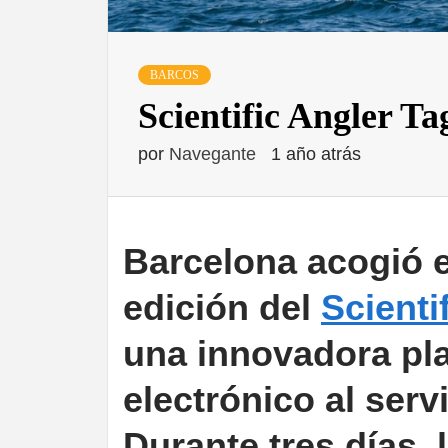
BARCOS
Scientific Angler T
por
Navegante
1 año atrás
Barcelona acogió el
edición del
Scienti
una innovadora pl
electrónico al serv
Durante tres días, 