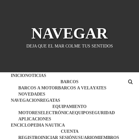
Saltar
al
contenido
NAVEGAR
DEJA QUE EL MAR COLME TUS SENTIDOS
INICIO
NOTICIAS
BARCOS
BARCOS A MOTOR
BARCOS A VELA
YATES
NOVEDADES
NAVEGACION
REGATAS
EQUIPAMIENTO
MOTORES
ELECTRÓNICA
EQUIPO
SEGURIDAD
APLICACIONES
ENCICLOPEDIA NAUTICA
CUENTA
REGISTRO
INICIAR SESIÓN
USUARIO
MIEMBROS