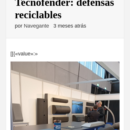
Tecnofender: defensas
reciclables
por
Navegante
3 meses atrás
[[{«value»:»