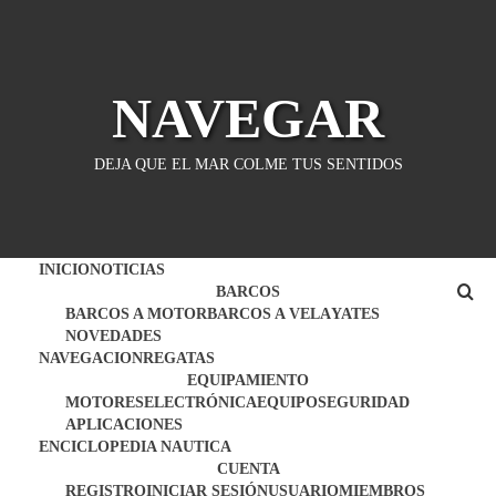
Saltar
al
contenido
NAVEGAR
DEJA QUE EL MAR COLME TUS SENTIDOS
INICIO
NOTICIAS
BARCOS
BARCOS A MOTOR
BARCOS A VELA
YATES
NOVEDADES
NAVEGACION
REGATAS
EQUIPAMIENTO
MOTORES
ELECTRÓNICA
EQUIPO
SEGURIDAD
APLICACIONES
ENCICLOPEDIA NAUTICA
CUENTA
REGISTRO
INICIAR SESIÓN
USUARIO
MIEMBROS