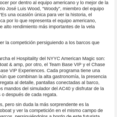
cer por dentro al equipo americano y lo mejor de la
rio José Luis Wood, “Woody”, miembro del equipo
“Es una ocasión única para ver la historia, el
ica por lo que representa el equipo americano,
e alto rendimiento más importantes de la vela
r la competición persiguiendo a los barcos que
rcha el Hospitality del NYYC American Magic son:
 Boat & amp, por otro, el Team Base VIP y el Chase
Base VIP Experiences. Cada programa tiene una
mún que combinan la alta gastronomía, la presencia
regata al detalle, pantallas conectadas al barco,
os mandos del simulador del AC40 y disfrutar de la
s o después de cada regata.
s, pero sin duda la más sorprendente es la
roboat y ver la competición en el mismo campo de
barcos, persiguiéndolos a bordo de este futurista