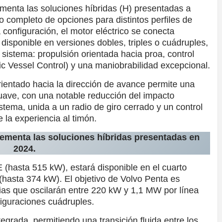
menta las soluciones híbridas (H) presentadas a
o completo de opciones para distintos perfiles de
 configuración, el motor eléctrico se conecta
 disponible en versiones dobles, triples o cuádruples,
 sistema: propulsión orientada hacia proa, control
nic Vessel Control) y una maniobrabilidad excepcional.
rientado hacia la dirección de avance permite una
suave, con una notable reducción del impacto
stema, unida a un radio de giro cerrado y un control
 la experiencia al timón.
ementa las soluciones híbridas presentadas en
2024.
 (hasta 515 kW), estará disponible en el cuarto
(hasta 374 kW). El objetivo de Volvo Penta es
cias que oscilarán entre 220 kW y 1,1 MW por línea
iguraciones cuádruples.
tegrada, permitiendo una transición fluida entre los