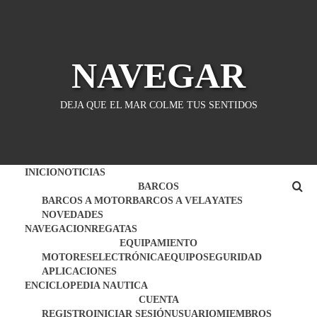
Saltar
al
contenido
NAVEGAR
DEJA QUE EL MAR COLME TUS SENTIDOS
INICIO
NOTICIAS
BARCOS
BARCOS A MOTOR
BARCOS A VELA
YATES
NOVEDADES
NAVEGACION
REGATAS
EQUIPAMIENTO
MOTORES
ELECTRÓNICA
EQUIPO
SEGURIDAD
APLICACIONES
ENCICLOPEDIA NAUTICA
CUENTA
REGISTRO
INICIAR SESIÓN
USUARIO
MIEMBROS