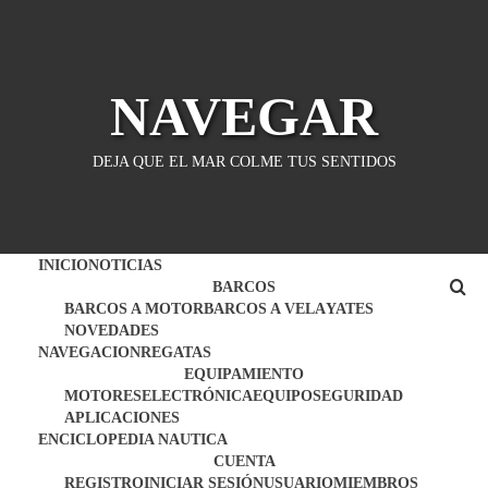
Saltar
al
contenido
NAVEGAR
DEJA QUE EL MAR COLME TUS SENTIDOS
INICIO
NOTICIAS
BARCOS
BARCOS A MOTOR
BARCOS A VELA
YATES
NOVEDADES
NAVEGACION
REGATAS
EQUIPAMIENTO
MOTORES
ELECTRÓNICA
EQUIPO
SEGURIDAD
APLICACIONES
ENCICLOPEDIA NAUTICA
CUENTA
REGISTRO
INICIAR SESIÓN
USUARIO
MIEMBROS