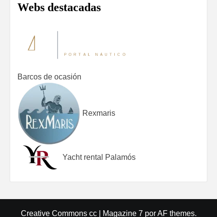
Webs destacadas
Barcos de ocasión
Rexmaris
Yacht rental Palamós
Creative Commons cc
|
Magazine 7
por AF themes.