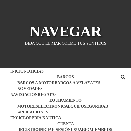
Saltar
al
contenido
NAVEGAR
DEJA QUE EL MAR COLME TUS SENTIDOS
INICIO
NOTICIAS
BARCOS
BARCOS A MOTOR
BARCOS A VELA
YATES
NOVEDADES
NAVEGACION
REGATAS
EQUIPAMIENTO
MOTORES
ELECTRÓNICA
EQUIPO
SEGURIDAD
APLICACIONES
ENCICLOPEDIA NAUTICA
CUENTA
REGISTRO
INICIAR SESIÓN
USUARIO
MIEMBROS