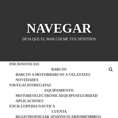
Saltar
al
contenido
NAVEGAR
DEJA QUE EL MAR COLME TUS SENTIDOS
INICIO
NOTICIAS
BARCOS
BARCOS A MOTOR
BARCOS A VELA
YATES
NOVEDADES
NAVEGACION
REGATAS
EQUIPAMIENTO
MOTORES
ELECTRÓNICA
EQUIPO
SEGURIDAD
APLICACIONES
ENCICLOPEDIA NAUTICA
CUENTA
REGISTRO
INICIAR SESIÓN
USUARIO
MIEMBROS