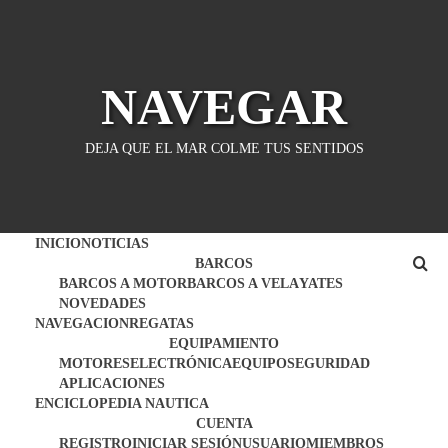
Saltar
al
contenido
NAVEGAR
DEJA QUE EL MAR COLME TUS SENTIDOS
INICIO
NOTICIAS
BARCOS
BARCOS A MOTOR
BARCOS A VELA
YATES
NOVEDADES
NAVEGACION
REGATAS
EQUIPAMIENTO
MOTORES
ELECTRÓNICA
EQUIPO
SEGURIDAD
APLICACIONES
ENCICLOPEDIA NAUTICA
CUENTA
REGISTRO
INICIAR SESIÓN
USUARIO
MIEMBROS